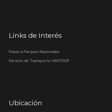
Formulario de Reserva
Consultas
Links de Interés
Disponible: 40 pax
Pases a Parques Nacionales
Servicio de Transporte VANTOUR
Guardar en mi lista de deseos
3971
Ubicación