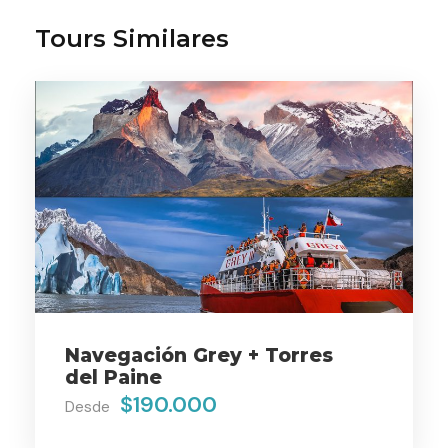
Tours Similares
Gallery
Video
Detalle
Nos trasladaremos a 52 km al sur de la
ciudad hacia el parque del estrecho.
Durante el recorrido es posible apreciar
Navegación Grey + Torres
gran cantidad de aves marinas y
del Paine
vegetación típica de la zona.
$190.000
Desde
En el parque existen 6 lugares de interés