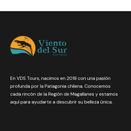
Entradas
Qué esperar de este tour
El Parque del Estrecho (Fuerte Bulnes)
En VDS Tours, nacimos en 2018 con una pasión
ofrecen una combinación única de belleza
profunda por la Patagonia chilena. Conocemos
natural y riqueza histórica, convirtiéndolo
cada rincón de la Región de Magallanes y estamos
en un destino imperdible para quienes
aquí para ayudarte a descubrir su belleza única.
visitan la región de Magallanes