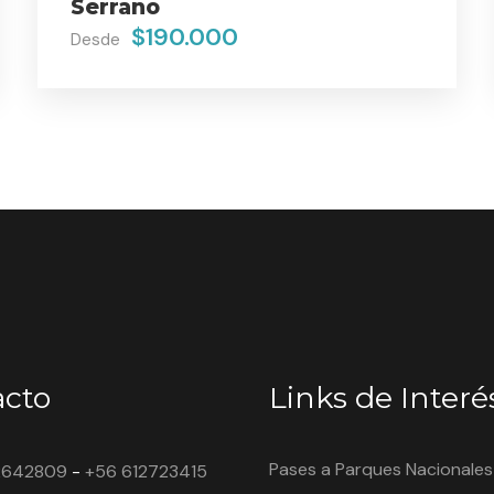
Serrano
$190.000
Desde
acto
Links de Interé
Pases a Parques Nacionales
2642809
-
+56 612723415