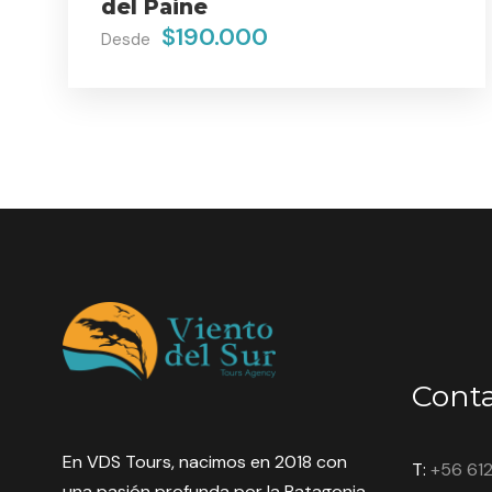
del Paine
$190.000
Desde
Cont
En VDS Tours, nacimos en 2018 con
T:
+56 61
una pasión profunda por la Patagonia