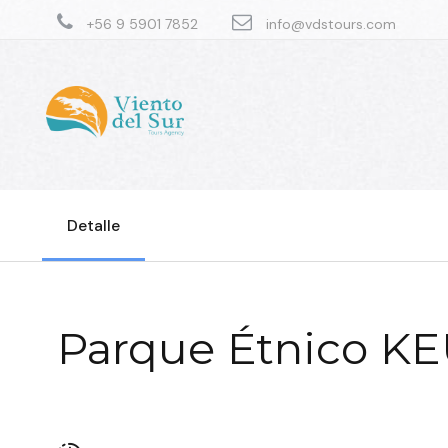
+56 9 5901 7852
info@vdstours.com
Detalle
Parque Étnico K