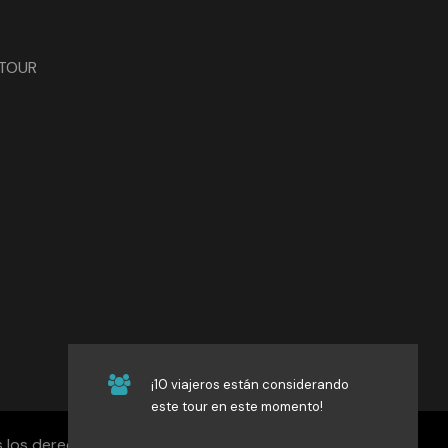
NTOUR
¡10 viajeros están considerando
este tour en este momento!
los derechos reservados. Desarrollo:
SistemaGrafico