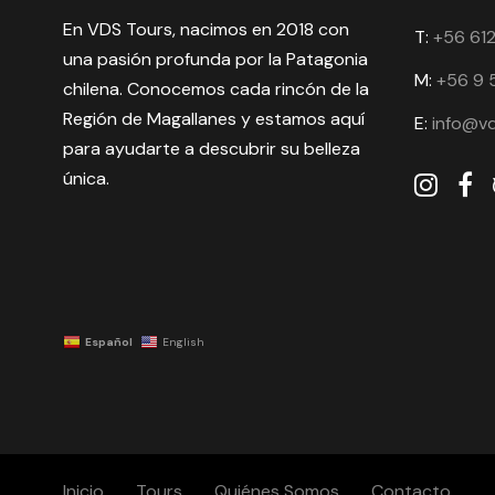
En VDS Tours, nacimos en 2018 con
T:
+56 61
una pasión profunda por la Patagonia
M:
+56 9 
chilena. Conocemos cada rincón de la
Región de Magallanes y estamos aquí
E:
info@v
para ayudarte a descubrir su belleza
única.
Español
English
Inicio
Tours
Quiénes Somos
Contacto