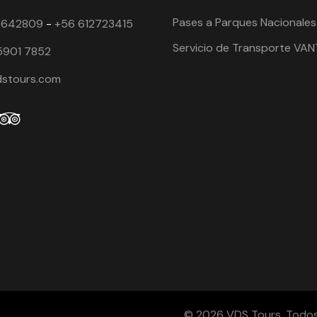
Pases a Parques Nacionales
2642809
-
+56 612723415
Servicio de Transporte VA
5901 7852
dstours.com
© 2026 VDS Tours. Todos 